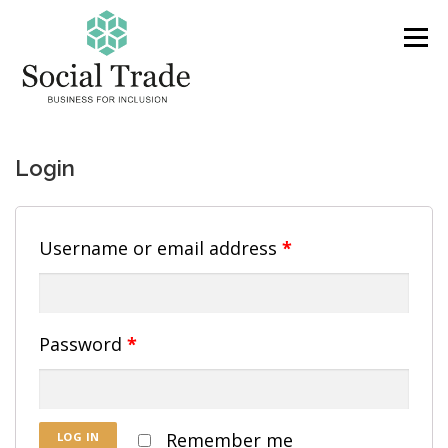
Skip
to
Menu
content
PRODUKTER & TJÄNSTER
OM OSS
Login
VARFÖR SOCIAL TRADE?
FAQ
KONTAKT
Username or email address
*
AKTUELLT
PRESENTKORT
Password
*
Remember me
LOG IN