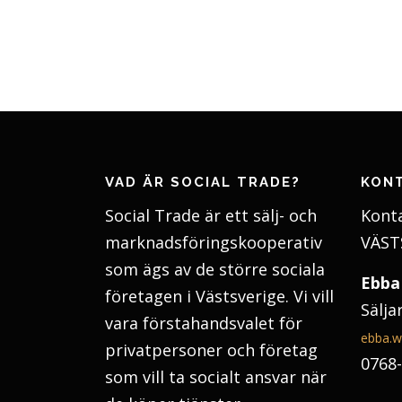
VAD ÄR SOCIAL TRADE?
KON
Social Trade är ett sälj- och
Konta
marknadsföringskooperativ
VÄST
som ägs av de större sociala
Ebba
företagen i Västsverige. Vi vill
Sälja
vara förstahandsvalet för
ebba.w
privatpersoner och företag
0768-
som vill ta socialt ansvar när