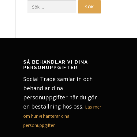
Sök
efter:
SÅ BEHANDLAR VI DINA
PERSONUPPGIFTER
Social Trade samlar in och
behandlar dina
personuppgifter när du gör
en beställning hos oss.
Läs mer
om hur vi hanterar dina
personuppgifter.