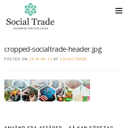
Skip
to
Menu
content
PRODUKTER & TJÄNSTER
OM OSS
cropped-socialtrade-header.jpg
POSTED ON
2018-06-13
BY
SOCIALTRADE
VARFÖR SOCIAL TRADE?
FAQ
KONTAKT
AKTUELLT
PRESENTKORT
ANVÄND ERA AFFÄRER – SÅ KAN FÖRETAG