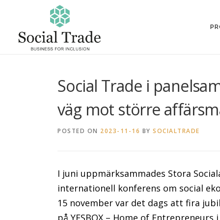
Skip
to
PR
content
Social Trade i panelsa
väg mot större affärsm
POSTED ON
2023-11-16
BY
SOCIALTRADE
I juni uppmärksammades Stora Social
internationell konferens om social ek
15 november var det dags att fira jub
på YESBOX – Home of Entrepreneurs i 