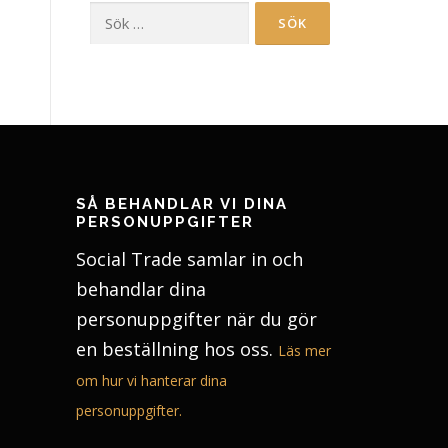
Sök
efter:
SÅ BEHANDLAR VI DINA
PERSONUPPGIFTER
Social Trade samlar in och
behandlar dina
personuppgifter när du gör
en beställning hos oss.
Läs mer
om hur vi hanterar dina
personuppgifter.