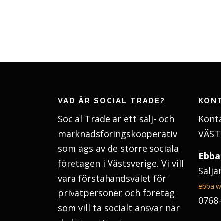
VAD ÄR SOCIAL TRADE?
KON
Social Trade är ett sälj- och
Konta
marknadsföringskooperativ
VÄST
som ägs av de större sociala
Ebba
företagen i Västsverige. Vi vill
Sälja
vara förstahandsvalet för
ebba.w
privatpersoner och företag
0768-
som vill ta socialt ansvar när