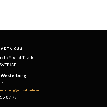
TAKTA OSS
kta Social Trade
SVERIGE
 Westerberg
re
esterberg@socialtrade.se
55 87 77