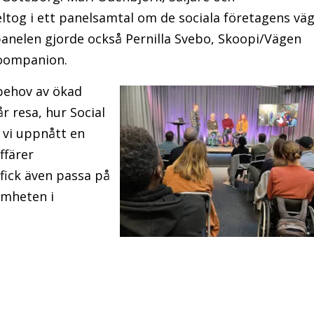
ltog i ett panelsamtal om de sociala företagens vä
panelen gjorde också Pernilla Svebo, Skoopi/Vägen
Coompanion.
 behov av ökad
r resa, hur Social
 vi uppnått en
ffärer
fick även passa på
amheten i