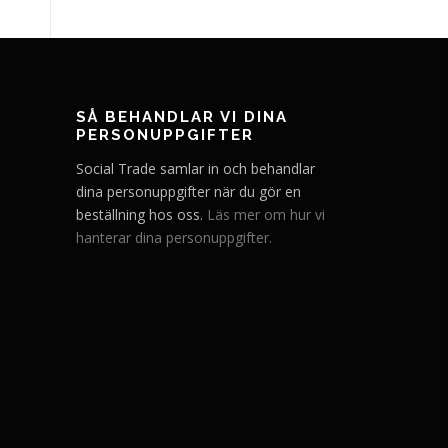
SÅ BEHANDLAR VI DINA
PERSONUPPGIFTER
Social Trade samlar in och behandlar
dina personuppgifter när du gör en
beställning hos oss.
Läs mer om hur vi
hanterar dina personuppgifter.