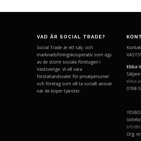
VAD ÄR SOCIAL TRADE?
KON
Social Trade är ett sälj- och
Kontak
marknadsföringskooperativ som ägs
VÄSTS
av de större sociala företagen i
Ebba 
Västsverige. Vi vill vara
Säljare
förstahandsvalet för privatpersoner
ebba.w
och företag som vill ta socialt ansvar
0768-5
när de köper tjänster.
YESBOX
Göteb
info@s
Org. n