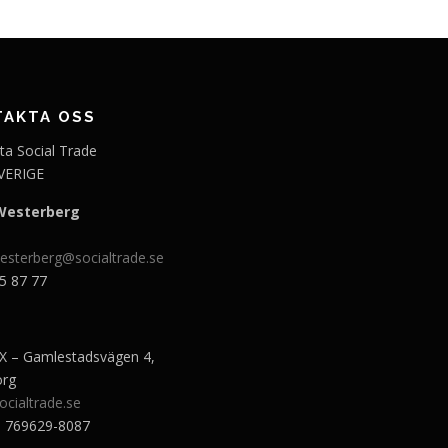
TAKTA OSS
ta Social Trade
VERIGE
Westerberg
esterberg@socialtrade.se
5 87 77
 – Gamlestadsvägen 4,
org
ocialtrade.se
r: 769629-8087