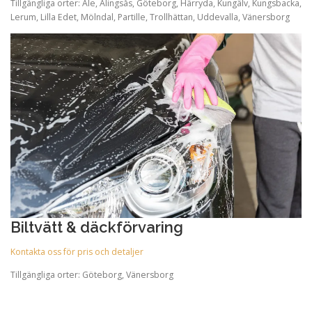
Tillgängliga orter: Ale, Alingsås, Göteborg, Härryda, Kungälv, Kungsbacka,
Lerum, Lilla Edet, Mölndal, Partille, Trollhättan, Uddevalla, Vänersborg
Biltvätt & däckförvaring
Kontakta oss för pris och detaljer
Tillgängliga orter: Göteborg, Vänersborg