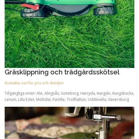
Gräsklippning och trädgårdsskötsel
Kontakta oss för pris och detaljer
Tillgängliga orter: Ale, Alingsås, Göteborg, Härryda, Kungälv, Kungsbacka,
Lerum, Lilla Edet, Mölndal, Partille, Trollhättan, Uddevalla, Vänersborg