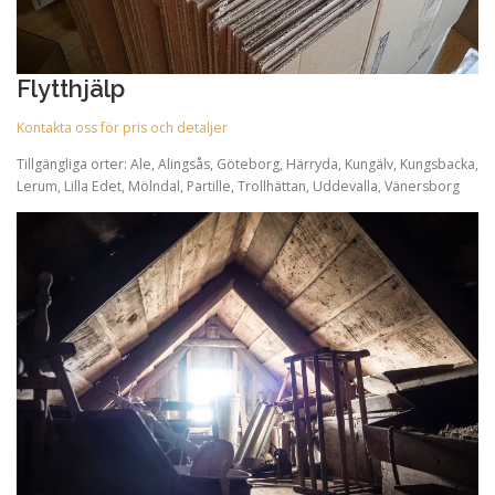
Flytthjälp
Kontakta oss för pris och detaljer
Tillgängliga orter: Ale, Alingsås, Göteborg, Härryda, Kungälv, Kungsbacka,
Lerum, Lilla Edet, Mölndal, Partille, Trollhättan, Uddevalla, Vänersborg