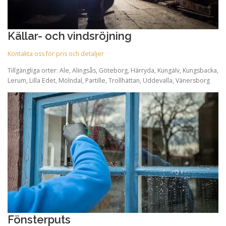
Källar- och vindsröjning
Kontakta oss för pris och detaljer
Tillgängliga orter: Ale, Alingsås, Göteborg, Härryda, Kungälv, Kungsbacka,
Lerum, Lilla Edet, Mölndal, Partille, Trollhättan, Uddevalla, Vänersborg
Fönsterputs