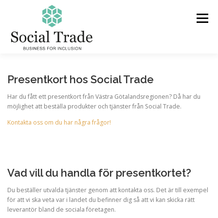
Skip
to
Menu
content
PRODUKTER & TJÄNSTER
OM OSS
Presentkort hos Social Trade
Har du fått ett presentkort från Västra Götalandsregionen? Då har du
möjlighet att beställa produkter och tjänster från Social Trade.
VARFÖR SOCIAL TRADE?
FAQ
KONTAKT
Kontakta oss om du har några frågor!
AKTUELLT
PRESENTKORT
Vad vill du handla för presentkortet?
Du beställer utvalda tjänster genom att kontakta oss. Det är till exempel
för att vi ska veta var i landet du befinner dig så att vi kan skicka rätt
leverantör bland de sociala företagen.